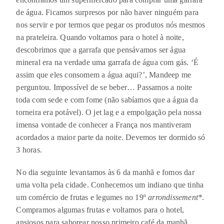
de água. Ficamos surpresos por não haver ninguém para
nos servir e por termos que pegar os produtos nós mesmos
na prateleira. Quando voltamos para o hotel à noite,
descobrimos que a garrafa que pensávamos ser água
mineral era na verdade uma garrafa de água com gás. ‘É
assim que eles consomem a água aqui?’, Mandeep me
perguntou. Impossível de se beber… Passamos a noite
toda com sede e com fome (não sabíamos que a água da
torneira era potável). O jet lag e a empolgação pela nossa
imensa vontade de conhecer a França nos mantiveram
acordados a maior parte da noite. Devemos ter dormido só
3 horas.
No dia seguinte levantamos às 6 da manhã e fomos dar
uma volta pela cidade. Conhecemos um indiano que tinha
um comércio de frutas e legumes no 19º
arrondissement*
.
Compramos algumas frutas e voltamos para o hotel,
ansiosos para saborear nosso primeiro café da manhã