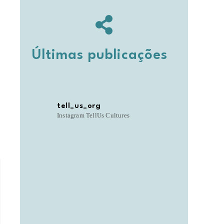
Últimas publicações
tell_us_org
Instagram TellUs Cultures