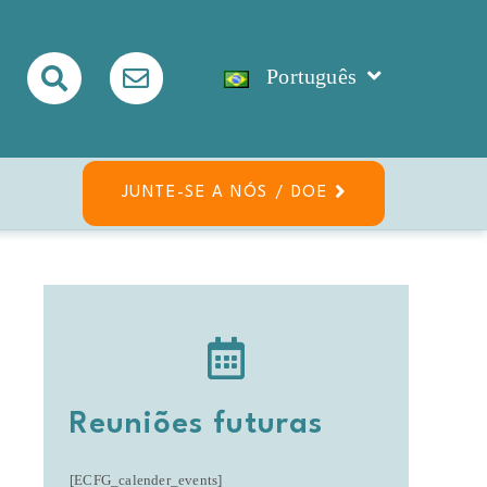
Português
JUNTE-SE A NÓS / DOE
Reuniões futuras
[ECFG_calender_events]